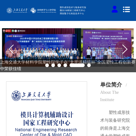
上海交通大学材料学院塑性院学子在“太平洋精锻杯”全国塑性工程创新赛
中荣获佳绩
单位简介
/
About The
Institute
塑性成形技
术与装备研究院
的前身是上海交