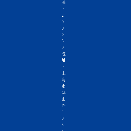
编
：
2
0
0
0
3
0
院
址
：
上
海
市
华
山
路
1
9
5